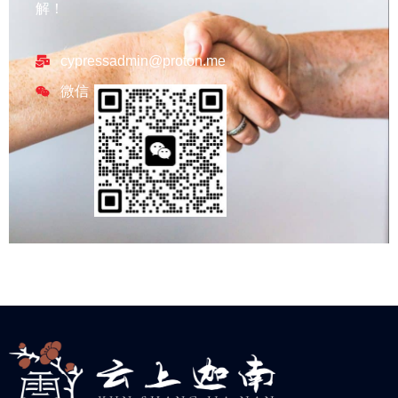
解！
cypressadmin@proton.me
微信