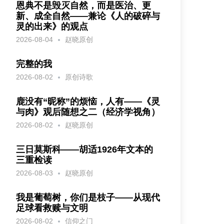
恩典不是毁灭自然，而是医治、更
新、成全自然——兼论《人的破碎与
灵的出来》的观点
2026-08-04
赵晓原创
完整的我
2026-08-02
原创诗歌
鹿没有“昵称”的烦恼，人有——《灵
与肉》观后随想之二（经济学视角）
2026-08-02
赵晓原创
三日莫斯科——胡适1926年文本的
三重检读
2026-08-03
赵晓原创
我是葡萄树，你们是枝子——从现代
足球看救赎与文明
2026-08-02
信仰之门