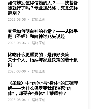
如何辨别值得信赖的人？——找基督
徒就行了吗？专业加品格，究竟怎样
辨别？
2026-08-06
赵晓原创
究竟如何明白神的心意？——从随手
翻《圣经》和向神讨兆头说起
2026-08-06
赵晓原创
比吃什么更重要的，是作好决策——
关于个人、婚姻与家庭决策的若干原
则
2026-08-06
赵晓原创
《圣经》中“肉体”与“身体”的正确理
解——为什么保罗要我们治死“肉
体”，却要在“身体”上荣耀神？
2026-08-04
赵晓原创