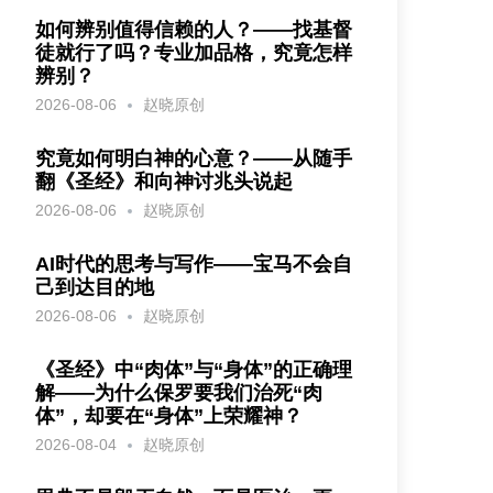
如何辨别值得信赖的人？——找基督
徒就行了吗？专业加品格，究竟怎样
辨别？
2026-08-06
赵晓原创
究竟如何明白神的心意？——从随手
翻《圣经》和向神讨兆头说起
2026-08-06
赵晓原创
AI时代的思考与写作——宝马不会自
己到达目的地
2026-08-06
赵晓原创
《圣经》中“肉体”与“身体”的正确理
解——为什么保罗要我们治死“肉
体”，却要在“身体”上荣耀神？
2026-08-04
赵晓原创