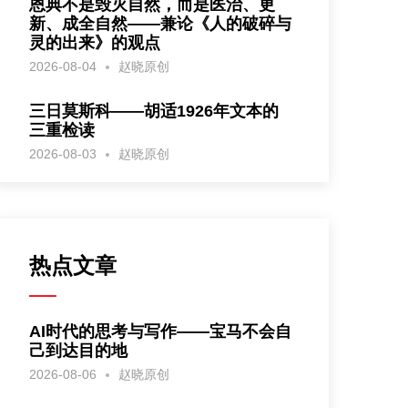
恩典不是毁灭自然，而是医治、更
新、成全自然——兼论《人的破碎与
灵的出来》的观点
2026-08-04
赵晓原创
三日莫斯科——胡适1926年文本的
三重检读
2026-08-03
赵晓原创
热点文章
AI时代的思考与写作——宝马不会自
己到达目的地
2026-08-06
赵晓原创