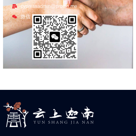
cypressadmin@proton.me
微信