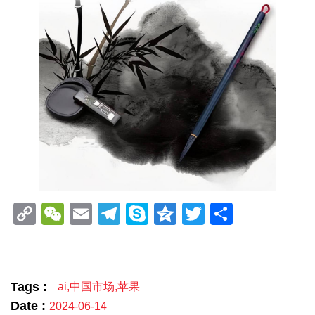
Copy
WeChat
Email
Telegram
Skype
Qzone
Twitter
分
Link
享
Tags :
ai
,
中国市场
,
苹果
Date :
2024-06-14