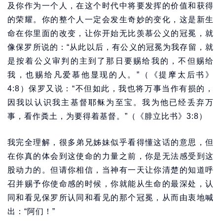
及你作为一个人，在这个时代中将要发挥的价值和获得
的荣耀。你的整个人一定会发生奇妙的变化，这是新生
命在你里面的改变，让你开始无比羡慕公义的冠冕，就
像保罗所说的：“从此以后，有公义的冠冕为我存留，就
是按着公义审判的主到了那日要赐给我的，不但赐给
我，也赐给凡爱慕他显现的人。”（《提摩太后书》
4:8）保罗又说：“不但如此，我也将万事当作有损的，
因我以认识我主基督耶稣为至宝。我为他已经丢弃万
事，看作粪土，为要得着基督。”（《腓立比书》3:8）
我完全理解，很多弟兄姊妹似乎看得懂这话的意思，但
在你真的体会到这使命的力量之前，你是无法感受到这
股动力的。但请你相信，当神有一天让你清楚的知道呼
召并赐予你使命感的时候，你就能从生命的最深处，认
同和看见保罗所认同和看见的那个冠冕，从而由衷地喊
出：“阿们！”