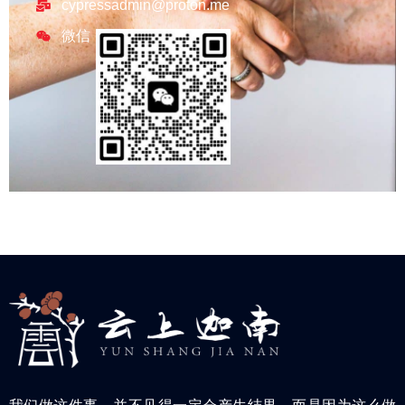
cypressadmin@proton.me
微信