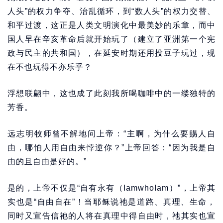
人头”的权力争夺、治乱循环，到“数人头”的权力交替、
和平过渡，这正是人类文明演化中最美妙的乐章，而中
国人早在辛亥革命后就开始玩了（建立了亚洲第一个宪
政与民主的共和国），在延安时期还用投豆子玩过，现
在不也玩得不亦乐乎？
浮想联翩中，这也成了此刻我所喝咖啡中的一缕独特的
芳香。
远志明牧师曾不解地问上帝：“主啊，为什么要赐人自
由，哪怕人用自由来悖逆你？”上帝回答：“因为我是自
由的且自由是好的。”
是的，上帝不仅是“自有永有（IamwhoIam）”，上帝其
实也是“自由自在”！当耶稣说祂是道路、真理、生命，
同时又宣告信祂的人将在真理中得自由时，祂其实也宣