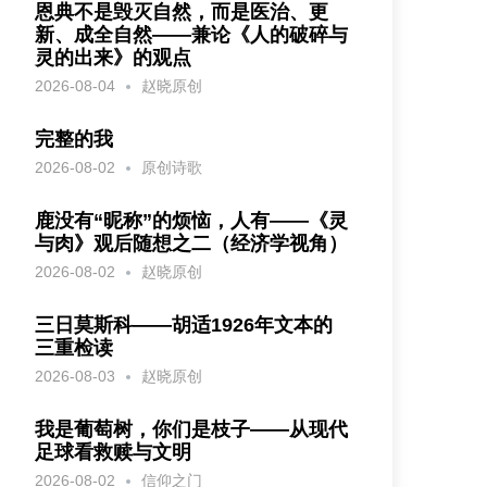
恩典不是毁灭自然，而是医治、更
新、成全自然——兼论《人的破碎与
灵的出来》的观点
2026-08-04
赵晓原创
完整的我
2026-08-02
原创诗歌
鹿没有“昵称”的烦恼，人有——《灵
与肉》观后随想之二（经济学视角）
2026-08-02
赵晓原创
三日莫斯科——胡适1926年文本的
三重检读
2026-08-03
赵晓原创
我是葡萄树，你们是枝子——从现代
足球看救赎与文明
2026-08-02
信仰之门