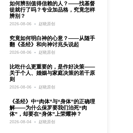
如何辨别值得信赖的人？——找基督
徒就行了吗？专业加品格，究竟怎样
辨别？
2026-08-06
赵晓原创
究竟如何明白神的心意？——从随手
翻《圣经》和向神讨兆头说起
2026-08-06
赵晓原创
比吃什么更重要的，是作好决策——
关于个人、婚姻与家庭决策的若干原
则
2026-08-06
赵晓原创
《圣经》中“肉体”与“身体”的正确理
解——为什么保罗要我们治死“肉
体”，却要在“身体”上荣耀神？
2026-08-04
赵晓原创