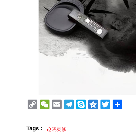
Copy
WeChat
Email
Telegram
Skype
Qzone
Twitt
分
Link
享
Tags :
赵晓灵修