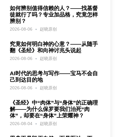
如何辨别值得信赖的人？——找基督
徒就行了吗？专业加品格，究竟怎样
辨别？
2026-08-06
赵晓原创
究竟如何明白神的心意？——从随手
翻《圣经》和向神讨兆头说起
2026-08-06
赵晓原创
AI时代的思考与写作——宝马不会自
己到达目的地
2026-08-06
赵晓原创
《圣经》中“肉体”与“身体”的正确理
解——为什么保罗要我们治死“肉
体”，却要在“身体”上荣耀神？
2026-08-04
赵晓原创