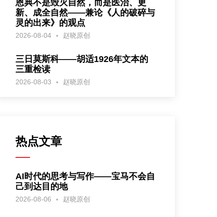
恩典不是毁灭自然，而是医治、更
新、成全自然——兼论《人的破碎与
灵的出来》的观点
2026-08-04
赵晓原创
三日莫斯科——胡适1926年文本的
三重检读
2026-08-03
赵晓原创
热点文章
AI时代的思考与写作——宝马不会自
己到达目的地
2026-08-06
赵晓原创