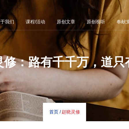
关于我们
课程/活动
原创文章
原创视听
奉献
灵修：路有千千万，道只
首页 /
赵晓灵修