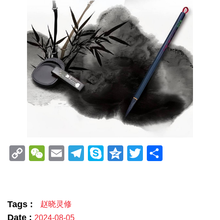
Copy
WeChat
Email
Telegram
Skype
Qzone
Twitter
分
Link
享
Tags :
赵晓灵修
Date :
2024-08-05