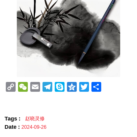
Copy
WeChat
Email
Telegram
Skype
Qzone
Twitter
分
Link
享
Tags :
赵晓灵修
Date :
2024-09-26