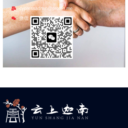
cypressadmin@proton.me
微信