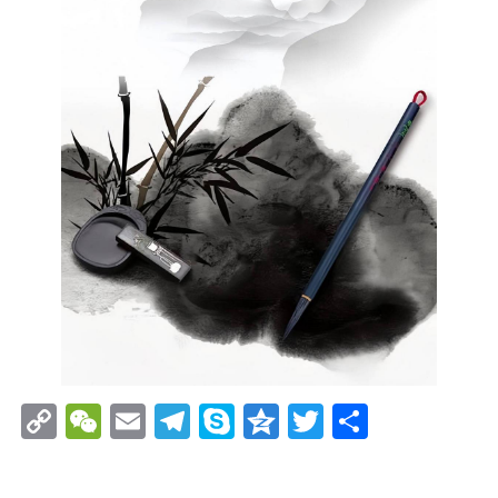
Copy
WeChat
Email
Telegram
Skype
Qzone
Twitter
分
Link
享