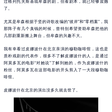
过格列托夫斯基或牟森的剧，但看剧本，就已经够震撼
了。
尤其是牟森根据于坚的诗歌改编的“彼岸”和“零档案”，我
那阵子有几个臭钱的时候，曾特别希望资助牟森把他的
几部剧重新搬上舞台，但牟森的兴趣不大。
我有幸看过皮娜波什在北京亲演的穆勒咖啡馆，这也是
质朴戏剧的代表作，很多不了解皮娜波什的人，是通过
阿莫多瓦的电影“对她说”了解到她的，作为皮娜波什的
粉丝，阿莫多瓦在这部电影的开头剪入了一大段穆勒咖
啡馆。
皮娜波什在北京的演出没多久就去世了。