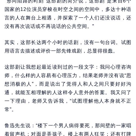
“形同陌路的时刻”这部剧的简介说，这部剧“是来自6个
国家的12位演员穿梭在时空之间的空间中，多达十种语
言的人在舞台上相遇，并探索了一个人们还没说话，还
没有再次说话或不再说话的公共空间。”
其实，这部长达两个小时的话剧，没有一句台词。试图
用语言去描述或评价一部先锋戏剧，总显得很蠢。
这部剧让我想起最近读到过的一段文字：我问心理咨询
师，什么样的人容易有心理压力，结果老师并没有说“思
想消极的人”，而是说出了觉得人和人之间只要好好沟
通，就能互相理解的人这样令人意外的答案。我又问了
一下理由，老师又告诉我，“试图理解他人本身就不正
常”。
鲁迅先生说：“楼下一个男人病得要死，那间壁的一家唱
着留声机；对面是弄孩子。楼上有两人狂笑；还有打牌