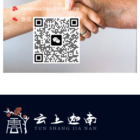
cypressadmin@proton.me
微信