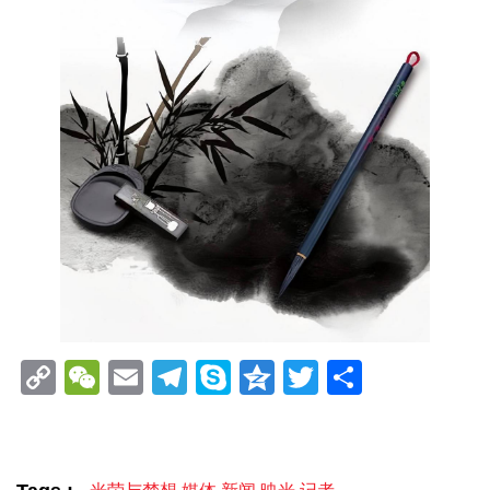
Copy
WeChat
Email
Telegram
Skype
Qzone
Twitter
分
Link
享