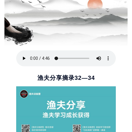
渔夫分享摘录32—34