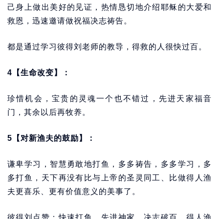
己身上做出美好的见证，热情恳切地介绍耶稣的大爱和
救恩，迅速邀请做祝福决志祷告。
都是通过学习彼得刘老师的教导，得救的人很快过百。
4【生命改变】：
珍惜机会，宝贵的灵魂一个也不错过，先进天家福音
门，其余以后再牧养。
5【对新渔夫的鼓励】：
谦卑学习，智慧勇敢地打鱼，多多祷告，多多学习，多
多打鱼，天下再没有比与上帝的圣灵同工、比做得人渔
夫更喜乐、更有价值意义的美事了。
彼得刘点赞：快速打鱼，先进神家，决志破百，得人渔