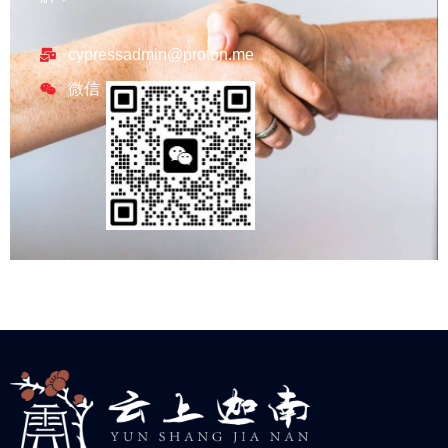
cypressadmin@proton.me
微信