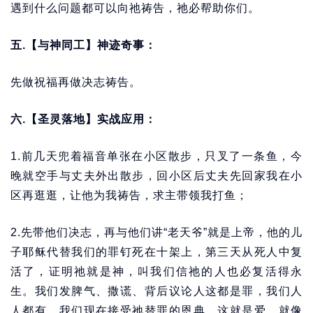
遇到什么问题都可以向祂祷告，祂必帮助你们。
五.【与神同工】神迹奇事：
先做祝福再做决志祷告。
六.【圣灵落地】实战应用：
1.前几天兜着福音单张在小区散步，只叉了一条鱼，今
晚就空手与丈夫外出散步，回小区后丈夫先回家我在小
区再逛逛，让他为我祷告，求主带领我打鱼；
2.先带他们决志，再与他们讲“老天爷”就是上帝，他的儿
子耶稣代替我们的罪钉死在十架上，第三天从死人中复
活了，证明祂就是神，叫我们信祂的人也必复活得永
生。我们发脾气、撒谎、背后议论人这都是罪，我们人
人都有，我们现在接受祂替罪的恩典，这就是爱，就像