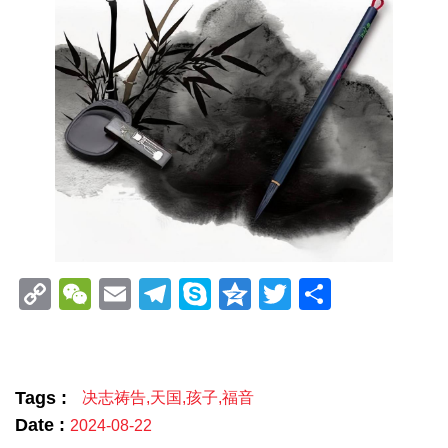
Copy
WeChat
Email
Telegram
Skype
Qzone
Twitter
分
Link
享
Tags :
决志祷告
,
天国
,
孩子
,
福音
Date :
2024-08-22