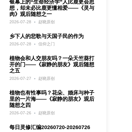
银幕上的“生命经济学”人比鹿更会思
想，却未必比鹿更懂相爱——《灵与
肉》观后随想之一
2026-07-28
赵晓原创
乡下人的悲歌与天国子民的作为
2026-07-28
信仰之门
植物会和人交朋友吗？一朵天竺葵打
开的门——《寂静的朋友》观后随想
之五
2026-07-27
赵晓原创
植物也有性事吗？花朵、婚床与种子
里的一片海——《寂静的朋友》观后
随想之四
2026-07-26
赵晓原创
每日灵修汇编20260720-20260726