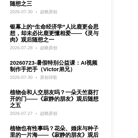
随想之三
2026-07-30
赵晓原创
银幕上的“生命经济学”人比鹿更会思
想，却未必比鹿更懂相爱——《灵与
肉》观后随想之一
2026-07-28
赵晓原创
20260723-暑假特别公益课：AI视频
制作手把手（Victor弟兄）
2026-07-30
原创诗歌
植物会和人交朋友吗？一朵天竺葵打
开的门——《寂静的朋友》观后随想
之五
2026-07-27
赵晓原创
植物也有性事吗？花朵、婚床与种子
里的一片海——《寂静的朋友》观后