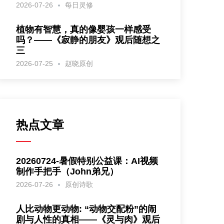
2026-07-26
每日灵修
植物有智慧，真的像婴孩一样感受
吗？——《寂静的朋友》观后随想之
三
2026-07-25
赵晓原创
热点文章
20260724-暑假特别公益课：AI视频
制作手把手（John弟兄）
2026-07-26
原创诗歌
人比动物更动物: “动物交配粉”的闹
剧与人性的真相——《灵与肉》观后