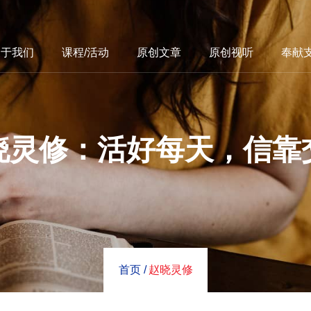
关于我们
课程/活动
原创文章
原创视听
奉献
晓灵修：活好每天，信靠
首页 /
赵晓灵修