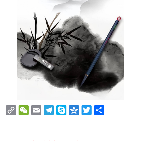
Copy
WeChat
Email
Telegram
Skype
Qzone
Twitter
分
Link
享