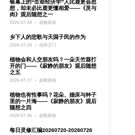
银幕上的“生命经济学”人比鹿更会思
想，却未必比鹿更懂相爱——《灵与
肉》观后随想之一
2026-07-28
赵晓原创
乡下人的悲歌与天国子民的作为
2026-07-28
信仰之门
植物会和人交朋友吗？一朵天竺葵打
开的门——《寂静的朋友》观后随想
之五
2026-07-27
赵晓原创
植物也有性事吗？花朵、婚床与种子
里的一片海——《寂静的朋友》观后
随想之四
2026-07-26
赵晓原创
每日灵修汇编20260720-20260726