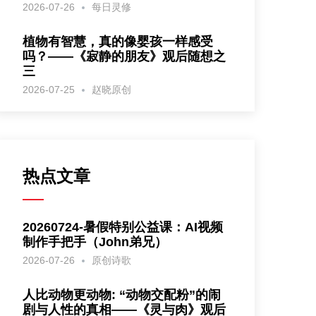
2026-07-26
每日灵修
植物有智慧，真的像婴孩一样感受
吗？——《寂静的朋友》观后随想之
三
2026-07-25
赵晓原创
热点文章
20260724-暑假特别公益课：AI视频
制作手把手（John弟兄）
2026-07-26
原创诗歌
人比动物更动物: “动物交配粉”的闹
剧与人性的真相——《灵与肉》观后