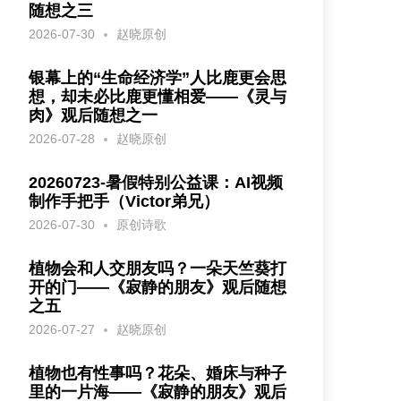
随想之三
2026-07-30
赵晓原创
银幕上的“生命经济学”人比鹿更会思
想，却未必比鹿更懂相爱——《灵与
肉》观后随想之一
2026-07-28
赵晓原创
20260723-暑假特别公益课：AI视频
制作手把手（Victor弟兄）
2026-07-30
原创诗歌
植物会和人交朋友吗？一朵天竺葵打
开的门——《寂静的朋友》观后随想
之五
2026-07-27
赵晓原创
植物也有性事吗？花朵、婚床与种子
里的一片海——《寂静的朋友》观后