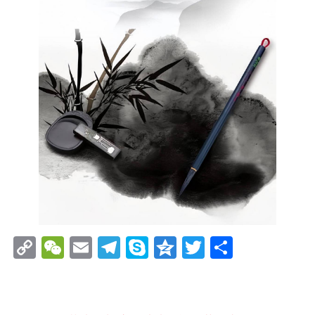
Copy
WeChat
Email
Telegram
Skype
Qzone
Twitter
分
Link
享