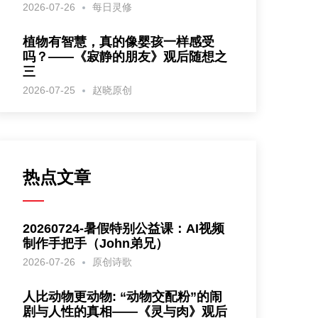
2026-07-26
每日灵修
植物有智慧，真的像婴孩一样感受
吗？——《寂静的朋友》观后随想之
三
2026-07-25
赵晓原创
热点文章
20260724-暑假特别公益课：AI视频
制作手把手（John弟兄）
2026-07-26
原创诗歌
人比动物更动物: “动物交配粉”的闹
剧与人性的真相——《灵与肉》观后