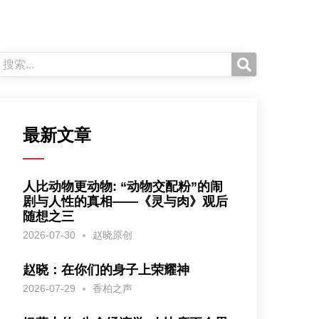
最新文章
人比动物更动物: “动物交配粉”的闹
剧与人性的真相——《灵与肉》观后
随想之三
2026-07-30
赵晓原创
赵晓：在你们的身子上荣耀神
2026-07-29
香柏之声