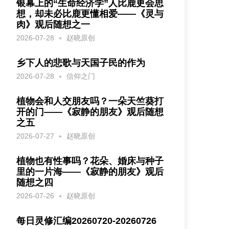
银幕上的“生命经济学”人比鹿更会思
想，却未必比鹿更懂相爱——《灵与
肉》观后随想之一
2026-07-28
赵晓原创
乡下人的悲歌与天国子民的作为
2026-07-28
信仰之门
植物会和人交朋友吗？一朵天竺葵打
开的门——《寂静的朋友》观后随想
之五
2026-07-27
赵晓原创
植物也有性事吗？花朵、婚床与种子
里的一片海——《寂静的朋友》观后
随想之四
2026-07-26
赵晓原创
每日灵修汇编20260720-20260726