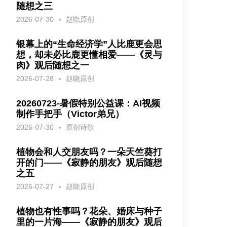
随想之三
2026-07-30
赵晓原创
银幕上的“生命经济学”人比鹿更会思
想，却未必比鹿更懂相爱——《灵与
肉》观后随想之一
2026-07-28
赵晓原创
20260723-暑假特别公益课：AI视频
制作手把手（Victor弟兄）
2026-07-30
原创诗歌
植物会和人交朋友吗？一朵天竺葵打
开的门——《寂静的朋友》观后随想
之五
2026-07-27
赵晓原创
植物也有性事吗？花朵、婚床与种子
里的一片海——《寂静的朋友》观后