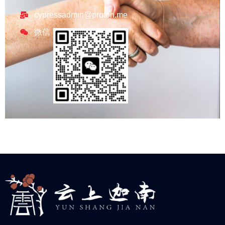
cypressadmin@proton.me
微信