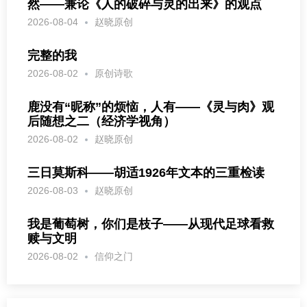
然——兼论《人的破碎与灵的出来》的观点
2026-08-04
赵晓原创
完整的我
2026-08-02
原创诗歌
鹿没有“昵称”的烦恼，人有——《灵与肉》观
后随想之二（经济学视角）
2026-08-02
赵晓原创
三日莫斯科——胡适1926年文本的三重检读
2026-08-03
赵晓原创
我是葡萄树，你们是枝子——从现代足球看救
赎与文明
2026-08-02
信仰之门