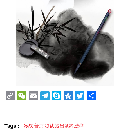
Copy
WeChat
Email
Telegram
Skype
Qzone
Twitter
分
Link
享
Tags :
冷战
,
普京
,
独裁
,
退出条约
,
选举