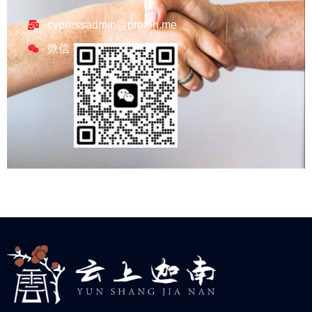
cypressadmin@proton.me
微信