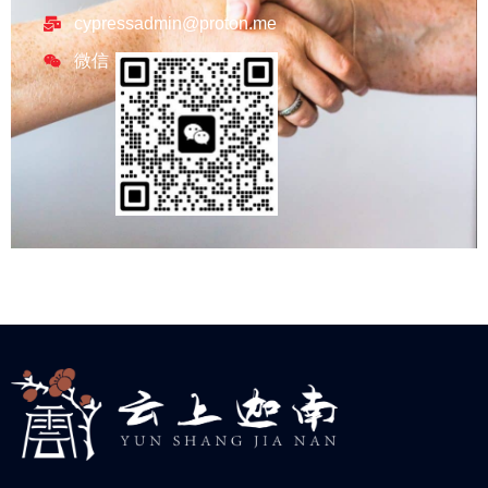
cypressadmin@proton.me
微信