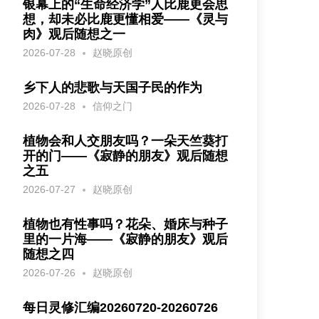
银幕上的“生命经济学”人比鹿更会思
想，却未必比鹿更懂相爱——《灵与
肉》观后随想之一
2026-07-28
赵晓原创
乡下人的悲歌与天国子民的作为
2026-07-28
信仰之门
植物会和人交朋友吗？一朵天竺葵打
开的门——《寂静的朋友》观后随想
之五
2026-07-27
赵晓原创
植物也有性事吗？花朵、婚床与种子
里的一片海——《寂静的朋友》观后
随想之四
2026-07-26
赵晓原创
每日灵修汇编20260720-20260726