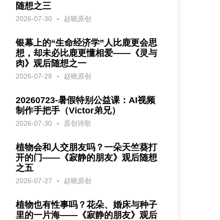
随想之三
2026-07-30
赵晓原创
银幕上的“生命经济学”人比鹿更会思
想，却未必比鹿更懂相爱——《灵与
肉》观后随想之一
2026-07-28
赵晓原创
20260723-暑假特别公益课：AI视频
制作手把手（Victor弟兄）
2026-07-30
原创诗歌
植物会和人交朋友吗？一朵天竺葵打
开的门——《寂静的朋友》观后随想
之五
2026-07-27
赵晓原创
植物也有性事吗？花朵、婚床与种子
里的一片海——《寂静的朋友》观后