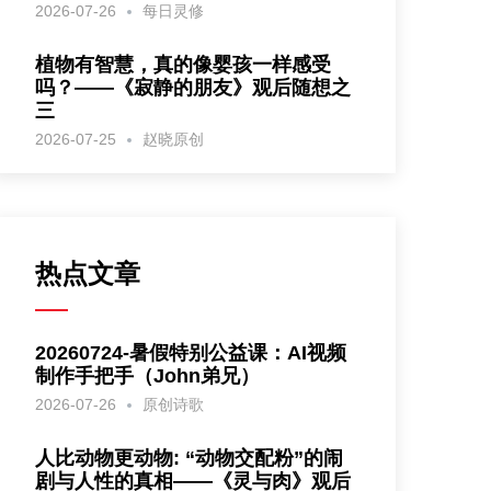
2026-07-26
每日灵修
植物有智慧，真的像婴孩一样感受
吗？——《寂静的朋友》观后随想之
三
2026-07-25
赵晓原创
热点文章
20260724-暑假特别公益课：AI视频
制作手把手（John弟兄）
2026-07-26
原创诗歌
人比动物更动物: “动物交配粉”的闹
剧与人性的真相——《灵与肉》观后