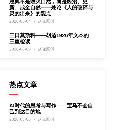
恩典不是毁灭自然，而是医治、更
新、成全自然——兼论《人的破碎与
灵的出来》的观点
2026-08-04
赵晓原创
三日莫斯科——胡适1926年文本的
三重检读
2026-08-03
赵晓原创
热点文章
AI时代的思考与写作——宝马不会自
己到达目的地
2026-08-06
赵晓原创