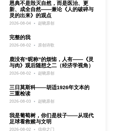
恩典不是毁灭自然，而是医治、更
新、成全自然——兼论《人的破碎与
灵的出来》的观点
2026-08-04
赵晓原创
完整的我
2026-08-02
原创诗歌
鹿没有“昵称”的烦恼，人有——《灵
与肉》观后随想之二（经济学视角）
2026-08-02
赵晓原创
三日莫斯科——胡适1926年文本的
三重检读
2026-08-03
赵晓原创
我是葡萄树，你们是枝子——从现代
足球看救赎与文明
2026-08-02
信仰之门