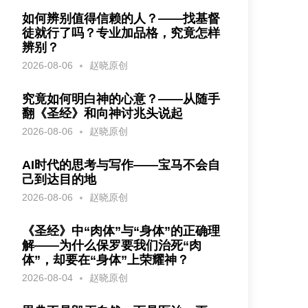
如何辨别值得信赖的人？——找基督
徒就行了吗？专业加品格，究竟怎样
辨别？
2026-08-06
赵晓原创
究竟如何明白神的心意？——从随手
翻《圣经》和向神讨兆头说起
2026-08-06
赵晓原创
AI时代的思考与写作——宝马不会自
己到达目的地
2026-08-06
赵晓原创
《圣经》中“肉体”与“身体”的正确理
解——为什么保罗要我们治死“肉
体”，却要在“身体”上荣耀神？
2026-08-04
赵晓原创