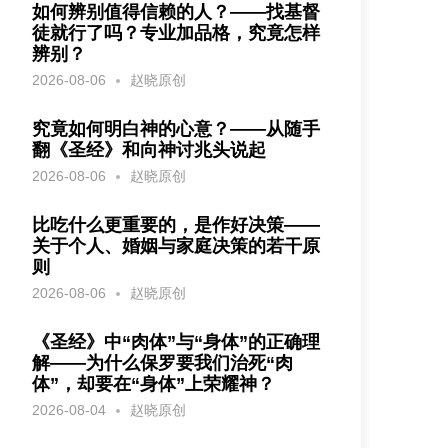
如何辨别值得信赖的人？——找基督
徒就行了吗？专业加品格，究竟怎样
辨别？
2026-08-06
赵晓原创
究竟如何明白神的心意？——从随手
翻《圣经》和向神讨兆头说起
2026-08-06
赵晓原创
比吃什么更重要的，是作好决策——
关于个人、婚姻与家庭决策的若干原
则
2026-08-06
赵晓原创
《圣经》中“肉体”与“身体”的正确理
解——为什么保罗要我们治死“肉
体”，却要在“身体”上荣耀神？
2026-08-04
赵晓原创