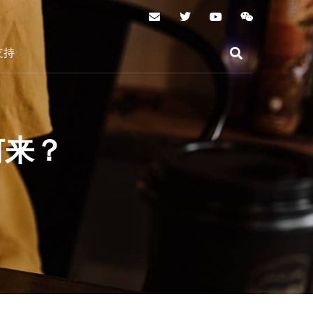
支持
何来？