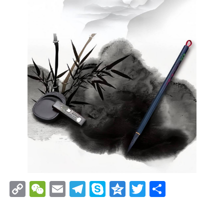
Copy
WeChat
Email
Telegram
Skype
Qzone
Twitter
分
Link
享