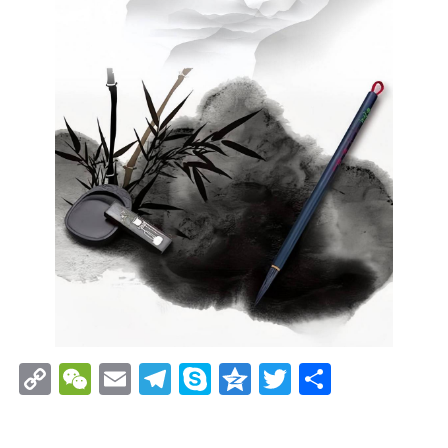
Copy
WeChat
Email
Telegram
Skype
Qzone
Twitter
分
Link
享