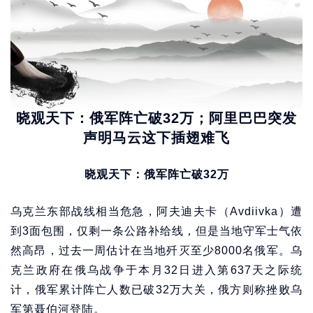
晓观天下：俄军阵亡破32万；阿里巴巴突发
声明马云这下插翅难飞
晓观天下：俄军阵亡破32万
乌克兰东部战线相当危急，阿夫迪夫卡（Avdiivka）遭
到3面包围，仅剩一条公路补给线，但是当地守军士气依
然高昂，过去一周估计在当地歼灭至少8000名俄军。乌
克兰政府在俄乌战争于本月32日进入第637天之际统
计，俄军累计阵亡人数已破32万大关，俄方则称挫败乌
军第聂伯河登陆。