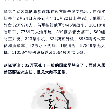
乌克兰武装部队总参谋部在官方脸书发文指出，自俄罗
斯去年2月24日入侵到今年11月22日上午9点，俄军已
阵亡32万970人，乌军摧毁俄军5446辆战车、10118辆
装甲车、7769门火炮系统、899辆多管火箭车、589组
防空系统、323架军机、324架直升机、8980辆各式车
辆和油罐车、22艘水下舰艇、1艘潜舰、57849架无人
机、11058个特殊设备以及1564枚巡弋飞弹。
赵晓评论：32万冤魂！一般的国家早垮台了，而普京居
然还要谋求连任，足见大鹅不正常。