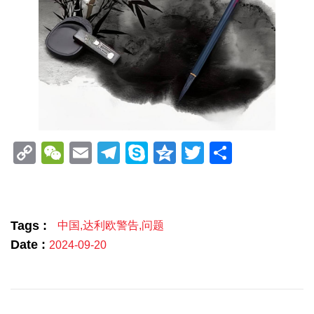
Copy
WeChat
Email
Telegram
Skype
Qzone
Twitter
分
Link
享
Tags :
中国
,
达利欧警告
,
问题
Date :
2024-09-20