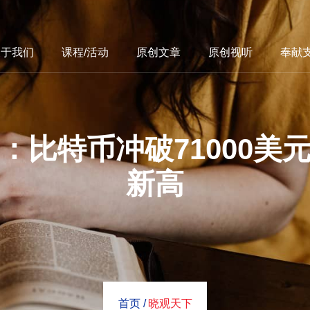
关于我们
课程/活动
原创文章
原创视听
奉献
：比特币冲破71000美
新高
首页 /
晓观天下