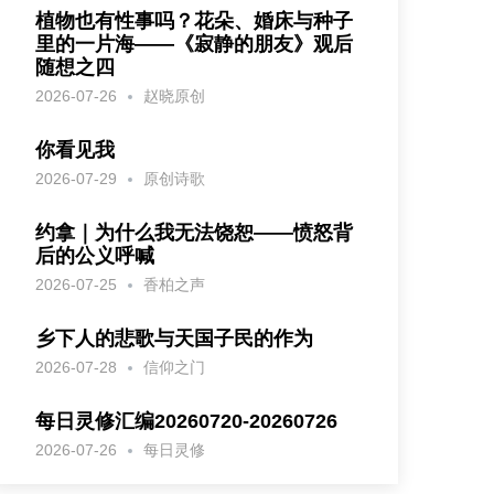
植物也有性事吗？花朵、婚床与种子
里的一片海——《寂静的朋友》观后
随想之四
2026-07-26
赵晓原创
你看见我
2026-07-29
原创诗歌
约拿｜为什么我无法饶恕——愤怒背
后的公义呼喊
2026-07-25
香柏之声
乡下人的悲歌与天国子民的作为
2026-07-28
信仰之门
每日灵修汇编20260720-20260726
2026-07-26
每日灵修