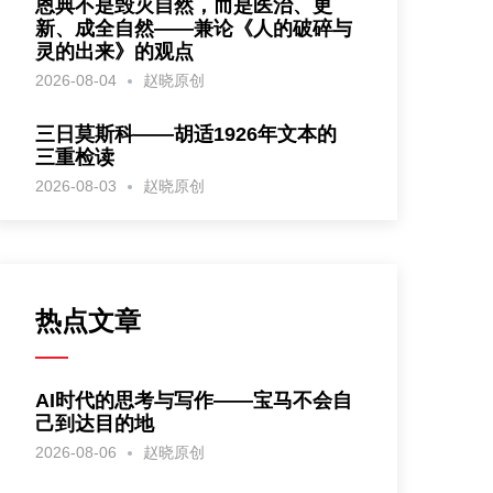
恩典不是毁灭自然，而是医治、更
新、成全自然——兼论《人的破碎与
灵的出来》的观点
2026-08-04
赵晓原创
三日莫斯科——胡适1926年文本的
三重检读
2026-08-03
赵晓原创
热点文章
AI时代的思考与写作——宝马不会自
己到达目的地
2026-08-06
赵晓原创