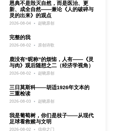
恩典不是毁灭自然，而是医治、更
新、成全自然——兼论《人的破碎与
灵的出来》的观点
2026-08-04
赵晓原创
完整的我
2026-08-02
原创诗歌
鹿没有“昵称”的烦恼，人有——《灵
与肉》观后随想之二（经济学视角）
2026-08-02
赵晓原创
三日莫斯科——胡适1926年文本的
三重检读
2026-08-03
赵晓原创
我是葡萄树，你们是枝子——从现代
足球看救赎与文明
2026-08-02
信仰之门