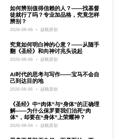
如何辨别值得信赖的人？——找基督
徒就行了吗？专业加品格，究竟怎样
辨别？
2026-08-06
赵晓原创
究竟如何明白神的心意？——从随手
翻《圣经》和向神讨兆头说起
2026-08-06
赵晓原创
AI时代的思考与写作——宝马不会自
己到达目的地
2026-08-06
赵晓原创
《圣经》中“肉体”与“身体”的正确理
解——为什么保罗要我们治死“肉
体”，却要在“身体”上荣耀神？
2026-08-04
赵晓原创