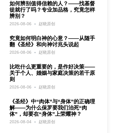
如何辨别值得信赖的人？——找基督
徒就行了吗？专业加品格，究竟怎样
辨别？
2026-08-06
赵晓原创
究竟如何明白神的心意？——从随手
翻《圣经》和向神讨兆头说起
2026-08-06
赵晓原创
比吃什么更重要的，是作好决策——
关于个人、婚姻与家庭决策的若干原
则
2026-08-06
赵晓原创
《圣经》中“肉体”与“身体”的正确理
解——为什么保罗要我们治死“肉
体”，却要在“身体”上荣耀神？
2026-08-04
赵晓原创