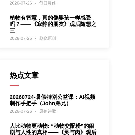
2026-07-26
每日灵修
植物有智慧，真的像婴孩一样感受
吗？——《寂静的朋友》观后随想之
三
2026-07-25
赵晓原创
热点文章
20260724-暑假特别公益课：AI视频
制作手把手（John弟兄）
2026-07-26
原创诗歌
人比动物更动物: “动物交配粉”的闹
剧与人性的真相——《灵与肉》观后