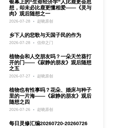
银幕上的“生命经济学”人比鹿更会思
想，却未必比鹿更懂相爱——《灵与
肉》观后随想之一
2026-07-28
赵晓原创
乡下人的悲歌与天国子民的作为
2026-07-28
信仰之门
植物会和人交朋友吗？一朵天竺葵打
开的门——《寂静的朋友》观后随想
之五
2026-07-27
赵晓原创
植物也有性事吗？花朵、婚床与种子
里的一片海——《寂静的朋友》观后
随想之四
2026-07-26
赵晓原创
每日灵修汇编20260720-20260726