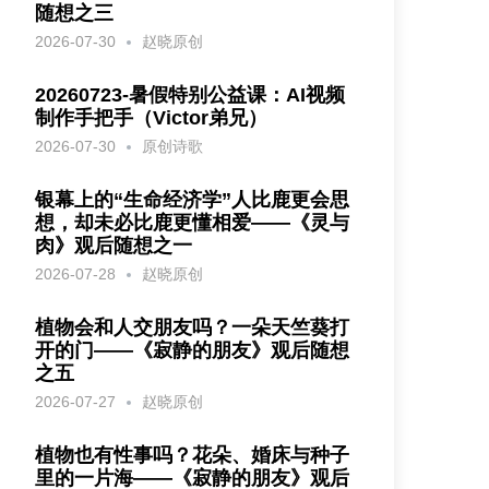
随想之三
2026-07-30
赵晓原创
20260723-暑假特别公益课：AI视频
制作手把手（Victor弟兄）
2026-07-30
原创诗歌
银幕上的“生命经济学”人比鹿更会思
想，却未必比鹿更懂相爱——《灵与
肉》观后随想之一
2026-07-28
赵晓原创
植物会和人交朋友吗？一朵天竺葵打
开的门——《寂静的朋友》观后随想
之五
2026-07-27
赵晓原创
植物也有性事吗？花朵、婚床与种子
里的一片海——《寂静的朋友》观后