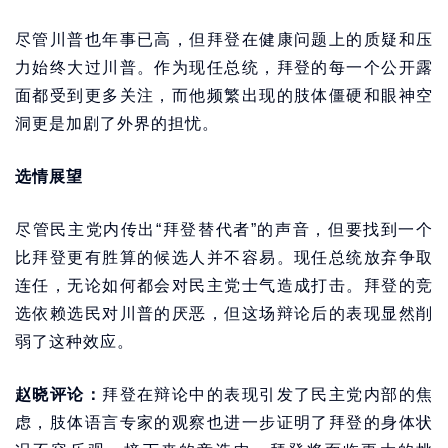
尽管川普也年事已高，但拜登在健康问题上的质疑和压
力始终大过川普。作为现任总统，拜登的每一个公开露
面都受到更多关注，而他频繁出现的肢体僵硬和眼神空
洞更是加剧了外界的担忧。
选情展望
尽管民主党内传出“拜登替代者”的声音，但要找到一个
比拜登更有胜算的候选人并不容易。现任总统放弃争取
连任，无论如何都会对民主党士气造成打击。拜登的竞
选依赖选民对川普的厌恶，但这场辩论后的表现显然削
弱了这种效应。
赵晓评论：
拜登在辩论中的表现引发了民主党内部的焦
虑，肢体语言专家的观察也进一步证明了拜登的身体状