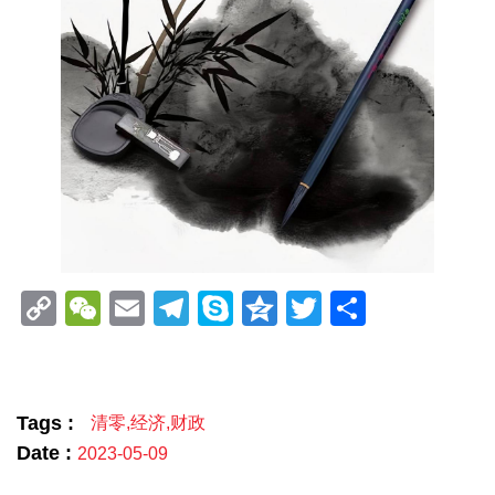
Copy
WeChat
Email
Telegram
Skype
Qzone
Twitter
分
Link
享
Tags :
清零
,
经济
,
财政
Date :
2023-05-09