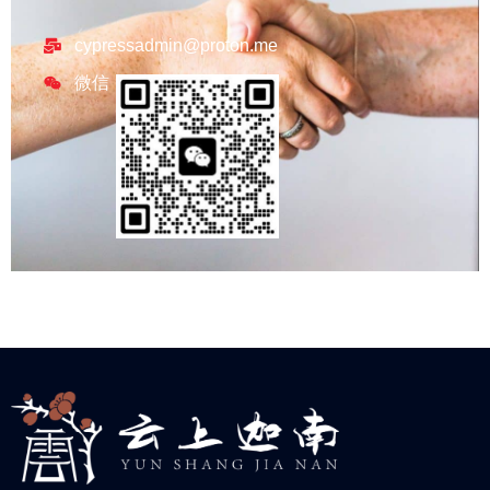
cypressadmin@proton.me
微信