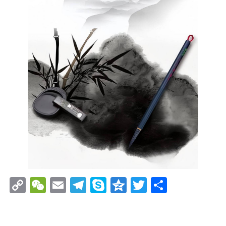
Copy
WeChat
Email
Telegram
Skype
Qzone
Twitter
分
Link
享