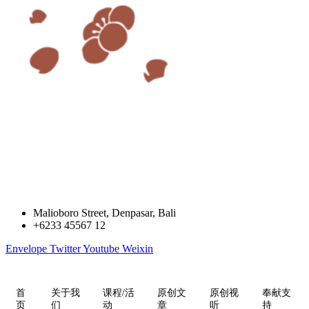
跳
到
内
容
Malioboro Street, Denpasar, Bali
+6233 45567 12
Envelope
Twitter
Youtube
Weixin
首
关于我
课程/活
原创文
原创视
奉献支
页
们
动
章
听
持