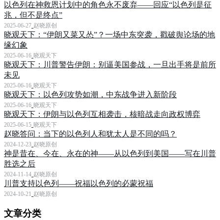
以色列在神救恩计划中的角色永不废弃——回应“以色列是征
兆，但不是终点”
2025-06-27
赵晓原创
晓观天下：“伊朗又菜又怂”？一场中东突袭，戳破舆论场的地
缘幻象
2025-06-16
晓观天下
晓观天下：川普警告伊朗：别逼美国参战，一旦出手将是前所
未见
2025-06-16
晓观天下
晓观天下：以色列攻势如潮，中东战争进入新阶段
2025-06-16
晓观天下
晓观天下：伊朗与以色列互相袭击，核暗战走向政权博弈
2025-06-15
晓观天下
赵晓答问：当下的以色列人和犹太人是不同的吗？
2024-12-23
赵晓原创
神是昔在、今在、永在的神——从以色列到美国——写在川普
胜选之后
2024-11-14
赵晓原创
川普支持以色列——祝福以色列的必蒙祝福
2024-10-21
赵晓原创
文章分类