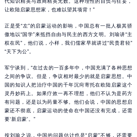
代知识精英与政商精英无数。这种理性的自负与狂妄，
让欧陆启蒙思想家，也难以望其项背！”
正是受“左”的启蒙运动的影响，中国总有一批人极其骄
傲地以“国学”来抵挡自由与民主的西方文明。刘瑜讲“主
权在民”，他们说，小样，我们儒家早就讲过“民贵君轻”
“天下为公”。
军宁谈到，“在过去的一百多年中，中国充满了各种思想
之间的争议。但是，争议相对最少的就是启蒙思想。中
国的知识人把治疗中国的千年沉疴寄托在欧陆启蒙这个
灵丹妙药上。如果疗效一再不理想，他们不认为是药方
有问题，还是以为药量不够。他们会说，中国的思想启
蒙还不彻底，启蒙运动的使命在中国还没有完成，还需
要‘新启蒙’。”
按刘瑜之说，中国的问题估计也是“启蒙”不够，还需要