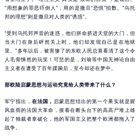
“用想象的罪恶吓倒人”，用的是撒旦“恐惧”招数。“乌托
邦的理想”则是撒旦对人类的“诱惑”。
“受到乌托邦声音的迷惑，他们拼命挤进天堂的大门，但
当大门在身后砰然关上时，他们却发现自己是在地狱
里。”多年以后，被害惨了的东欧人民总算看清了这个令
人毛骨悚然的玩笑！可悲的是，刘瑜等中国无神论自由
主义者在遭受了百年蹂躏后，至今却还在梦中。
那欧陆启蒙思想与运动究竟给人类带来了什么？
军宁指出，
在法国，
启蒙思想结出的第一个果实就是腥
风血雨的法国大革命，接着在断头台下的高高尸堆上雄
起了独裁者拿破仑，他的军国主义把整个欧洲都拖入了
战争。