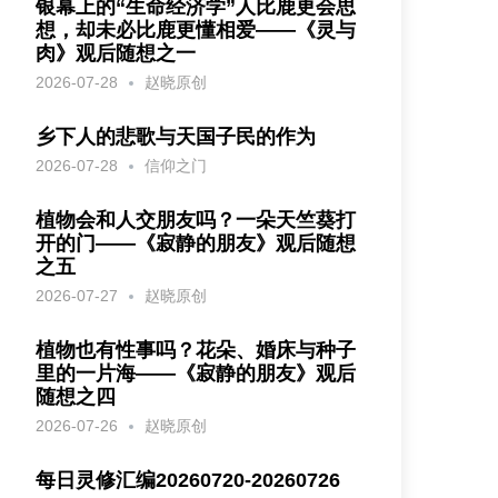
银幕上的“生命经济学”人比鹿更会思
想，却未必比鹿更懂相爱——《灵与
肉》观后随想之一
2026-07-28
赵晓原创
乡下人的悲歌与天国子民的作为
2026-07-28
信仰之门
植物会和人交朋友吗？一朵天竺葵打
开的门——《寂静的朋友》观后随想
之五
2026-07-27
赵晓原创
植物也有性事吗？花朵、婚床与种子
里的一片海——《寂静的朋友》观后
随想之四
2026-07-26
赵晓原创
每日灵修汇编20260720-20260726