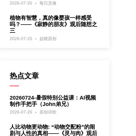
2026-07-26
每日灵修
植物有智慧，真的像婴孩一样感受
吗？——《寂静的朋友》观后随想之
三
2026-07-25
赵晓原创
热点文章
20260724-暑假特别公益课：AI视频
制作手把手（John弟兄）
2026-07-26
原创诗歌
人比动物更动物: “动物交配粉”的闹
剧与人性的真相——《灵与肉》观后