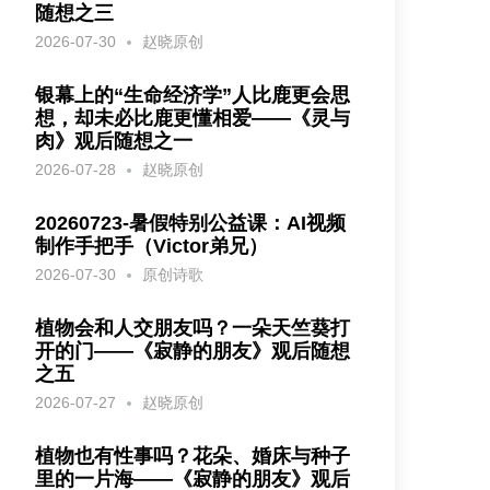
随想之三
2026-07-30
赵晓原创
银幕上的“生命经济学”人比鹿更会思
想，却未必比鹿更懂相爱——《灵与
肉》观后随想之一
2026-07-28
赵晓原创
20260723-暑假特别公益课：AI视频
制作手把手（Victor弟兄）
2026-07-30
原创诗歌
植物会和人交朋友吗？一朵天竺葵打
开的门——《寂静的朋友》观后随想
之五
2026-07-27
赵晓原创
植物也有性事吗？花朵、婚床与种子
里的一片海——《寂静的朋友》观后