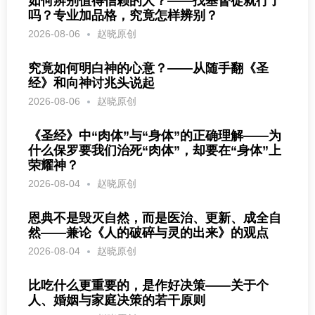
如何辨别值得信赖的人？——找基督徒就行了
吗？专业加品格，究竟怎样辨别？
2026-08-06
赵晓原创
究竟如何明白神的心意？——从随手翻《圣
经》和向神讨兆头说起
2026-08-06
赵晓原创
《圣经》中“肉体”与“身体”的正确理解——为
什么保罗要我们治死“肉体”，却要在“身体”上
荣耀神？
2026-08-04
赵晓原创
恩典不是毁灭自然，而是医治、更新、成全自
然——兼论《人的破碎与灵的出来》的观点
2026-08-04
赵晓原创
比吃什么更重要的，是作好决策——关于个
人、婚姻与家庭决策的若干原则