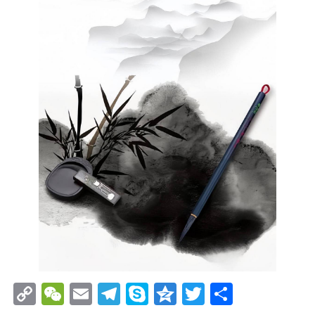
Copy
WeChat
Email
Telegram
Skype
Qzone
Twitter
分