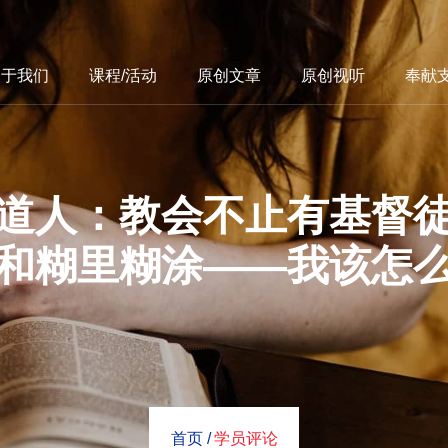
关于我们
课程/活动
原创文章
原创视听
奉献
道人：教会不止有基督
和糊里糊涂——我该怎
首页 /
学员评论