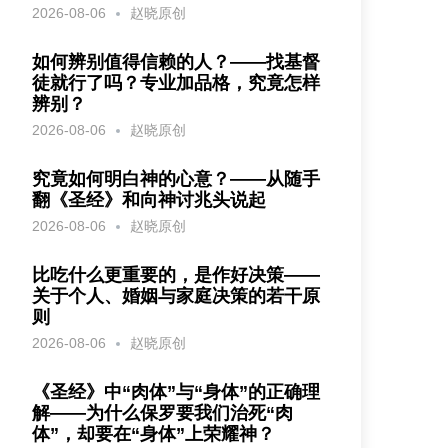
2026-08-06
赵晓原创
如何辨别值得信赖的人？——找基督
徒就行了吗？专业加品格，究竟怎样
辨别？
2026-08-06
赵晓原创
究竟如何明白神的心意？——从随手
翻《圣经》和向神讨兆头说起
2026-08-06
赵晓原创
比吃什么更重要的，是作好决策——
关于个人、婚姻与家庭决策的若干原
则
2026-08-06
赵晓原创
《圣经》中“肉体”与“身体”的正确理
解——为什么保罗要我们治死“肉
体”，却要在“身体”上荣耀神？