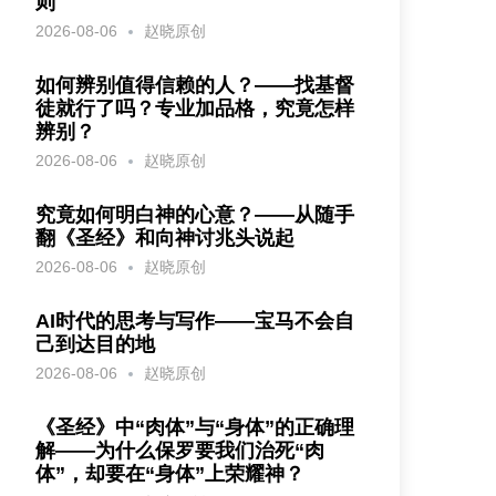
则
2026-08-06
赵晓原创
如何辨别值得信赖的人？——找基督
徒就行了吗？专业加品格，究竟怎样
辨别？
2026-08-06
赵晓原创
究竟如何明白神的心意？——从随手
翻《圣经》和向神讨兆头说起
2026-08-06
赵晓原创
AI时代的思考与写作——宝马不会自
己到达目的地
2026-08-06
赵晓原创
《圣经》中“肉体”与“身体”的正确理
解——为什么保罗要我们治死“肉
体”，却要在“身体”上荣耀神？