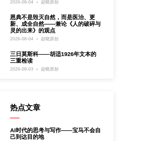
2026-08-04
赵晓原创
恩典不是毁灭自然，而是医治、更
新、成全自然——兼论《人的破碎与
灵的出来》的观点
2026-08-04
赵晓原创
三日莫斯科——胡适1926年文本的
三重检读
2026-08-03
赵晓原创
热点文章
AI时代的思考与写作——宝马不会自
己到达目的地