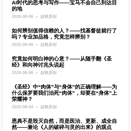
AI时代的思考与写作——宝马不会自己到达目
的地
2026-08-06
赵晓原创
如何辨别值得信赖的人？——找基督徒就行了
吗？专业加品格，究竟怎样辨别？
2026-08-06
赵晓原创
究竟如何明白神的心意？——从随手翻《圣
经》和向神讨兆头说起
2026-08-06
赵晓原创
《圣经》中“肉体”与“身体”的正确理解——为
什么保罗要我们治死“肉体”，却要在“身体”上
荣耀神？
2026-08-04
赵晓原创
恩典不是毁灭自然，而是医治、更新、成全自
然——兼论《人的破碎与灵的出来》的观点