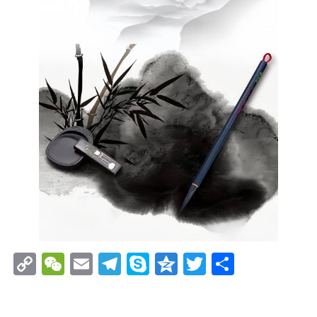
Copy
WeChat
Email
Telegram
Skype
Qzone
Twitter
分
Link
享