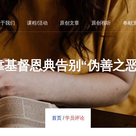
关于我们
课程/活动
原创文章
原创视听
奉献
靠基督恩典告别“伪善之恶
首页 /
学员评论