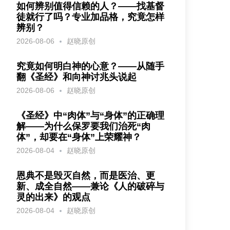
如何辨别值得信赖的人？——找基督
徒就行了吗？专业加品格，究竟怎样
辨别？
2026-08-06
赵晓原创
究竟如何明白神的心意？——从随手
翻《圣经》和向神讨兆头说起
2026-08-06
赵晓原创
《圣经》中“肉体”与“身体”的正确理
解——为什么保罗要我们治死“肉
体”，却要在“身体”上荣耀神？
2026-08-04
赵晓原创
恩典不是毁灭自然，而是医治、更
新、成全自然——兼论《人的破碎与
灵的出来》的观点
2026-08-04
赵晓原创