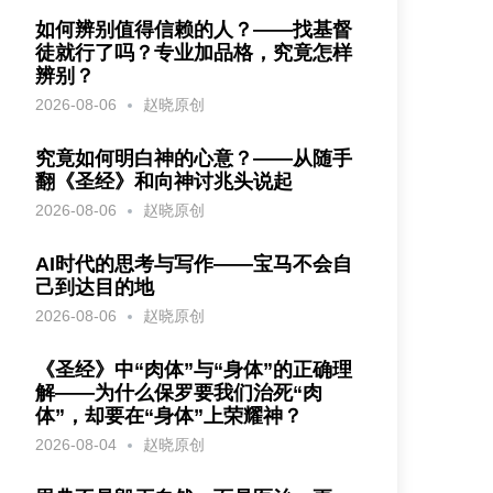
如何辨别值得信赖的人？——找基督
徒就行了吗？专业加品格，究竟怎样
辨别？
2026-08-06
赵晓原创
究竟如何明白神的心意？——从随手
翻《圣经》和向神讨兆头说起
2026-08-06
赵晓原创
AI时代的思考与写作——宝马不会自
己到达目的地
2026-08-06
赵晓原创
《圣经》中“肉体”与“身体”的正确理
解——为什么保罗要我们治死“肉
体”，却要在“身体”上荣耀神？
2026-08-04
赵晓原创