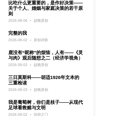
比吃什么更重要的，是作好决策——
关于个人、婚姻与家庭决策的若干原
则
2026-08-06
赵晓原创
完整的我
2026-08-02
原创诗歌
鹿没有“昵称”的烦恼，人有——《灵
与肉》观后随想之二（经济学视角）
2026-08-02
赵晓原创
三日莫斯科——胡适1926年文本的
三重检读
2026-08-03
赵晓原创
我是葡萄树，你们是枝子——从现代
足球看救赎与文明
2026-08-02
信仰之门