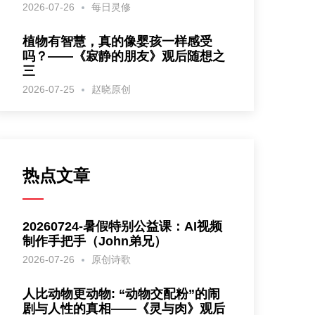
2026-07-26
每日灵修
植物有智慧，真的像婴孩一样感受
吗？——《寂静的朋友》观后随想之
三
2026-07-25
赵晓原创
热点文章
20260724-暑假特别公益课：AI视频
制作手把手（John弟兄）
2026-07-26
原创诗歌
人比动物更动物: “动物交配粉”的闹
剧与人性的真相——《灵与肉》观后