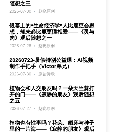
随想之三
2026-07-30
赵晓原创
银幕上的“生命经济学”人比鹿更会思
想，却未必比鹿更懂相爱——《灵与
肉》观后随想之一
2026-07-28
赵晓原创
20260723-暑假特别公益课：AI视频
制作手把手（Victor弟兄）
2026-07-30
原创诗歌
植物会和人交朋友吗？一朵天竺葵打
开的门——《寂静的朋友》观后随想
之五
2026-07-27
赵晓原创
植物也有性事吗？花朵、婚床与种子
里的一片海——《寂静的朋友》观后