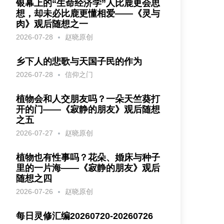
银幕上的“生命经济学”人比鹿更会思
想，却未必比鹿更懂相爱——《灵与
肉》观后随想之一
2026-07-28
赵晓原创
乡下人的悲歌与天国子民的作为
2026-07-28
信仰之门
植物会和人交朋友吗？一朵天竺葵打
开的门——《寂静的朋友》观后随想
之五
2026-07-27
赵晓原创
植物也有性事吗？花朵、婚床与种子
里的一片海——《寂静的朋友》观后
随想之四
2026-07-26
赵晓原创
每日灵修汇编20260720-20260726