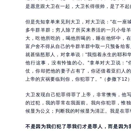
是愿意跟大卫在一起，大卫长得很帅，是了不起
但是先知拿单来见到大卫，对大卫说：“在一座
多牛群羊群；穷人除了所买来养活的一只小母
大，吃他所吃的，喝他所喝的，睡在他怀中，
富户舍不得从自己的牛群羊群中取一只预备给客
就甚恼怒那人，对拿单说：“我指着永生的耶和
他行这事，没有怜恤的心。”拿单对大卫说：
仗，你却把他的妻子占有了，你还借着亚扪人
上帝的灾祸要临到你，你犯罪了。”（参撒下12
大卫发现自己犯罪得罪了上帝，非常懊悔，他写
的过犯，我的罪常在我面前。我向你犯罪，惟
候显为公义；判断我的时候显为清正。我是在罪
不是因为我们犯了罪我们才是罪人，而是因为