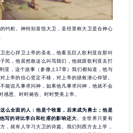
神的约柜。神特别喜悦大卫，圣经里称大卫是合神心
。
大卫忠心捍卫上帝的圣名，他看见巨人歌利亚在那叫
的子民，他居然敢这么叫骂我们，他就跟歌利亚去打
利亚，这个故事（参撒上17章）我们都知道，他与
他对上帝的信心坚定不移，对上帝的拯救潜心仰望。
（不能说凡事求问神，如果他凡事求问神，他就不会
时感恩、时时祷告、时时赞美上帝。
卫这么全面的人：他是个牧童，后来成为勇士；他是
，他写的诗比李白和杜甫的影响还大
。全世界只要有
地方，就有人学习大卫的诗篇。我们到西方去上学，