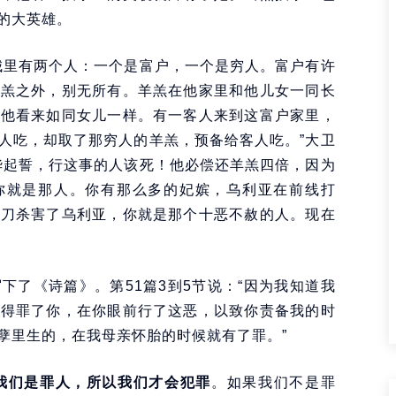
的大英雄。
城里有两个人：一个是富户，一个是穷人。富户有许
羊羔之外，别无所有。羊羔在他家里和他儿女一同长
在他看来如同女儿一样。有一客人来到这富户家里，
人吃，却取了那穷人的羊羔，预备给客人吃。”大卫
华起誓，行这事的人该死！他必偿还羊羔四倍，因为
“你就是那人。你有那么多的妃嫔，乌利亚在前线打
的刀杀害了乌利亚，你就是那个十恶不赦的人。现在
）
下了《诗篇》。第51篇3到5节说：“因为我知道我
独得罪了你，在你眼前行了这恶，以致你责备我的时
孽里生的，在我母亲怀胎的时候就有了罪。”
我们是罪人，所以我们才会犯罪
。如果我们不是罪