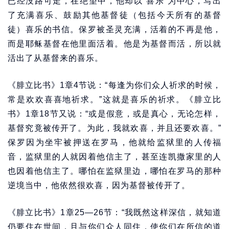
已经没路可走，在绝望中，他却以“喜乐”为中心，写出
了充满喜乐、鼓励其他基督徒（包括今天所有的基督
徒）喜乐的书信。保罗被圣灵充满，活着的不再是他，
而是耶稣基督在他里面活着。他是为基督而活，所以就
活出了从基督来的喜乐。
《腓立比书》1章4节说：“每逢为你们众人祈求的时候，
常是欢欢喜喜地祈求。”这就是喜乐的祈求。《腓立比
书》1章18节又说：“或是假意，或是真心，无论怎样，
基督究竟被传开了。为此，我就欢喜，并且还要欢喜。”
保罗因为坐牢被押送在罗马，他就给监狱里的人传福
音，监狱里的人就因着他信主了，甚至连凯撒家里的人
也因着他信主了。哪怕在监狱里边，哪怕在罗马的那种
逆境当中，他依然很欢喜，因为基督被传开了。
《腓立比书》1章25—26节：“我既然这样深信，就知道
仍要住在世间，且与你们众人同住，使你们在所信的道