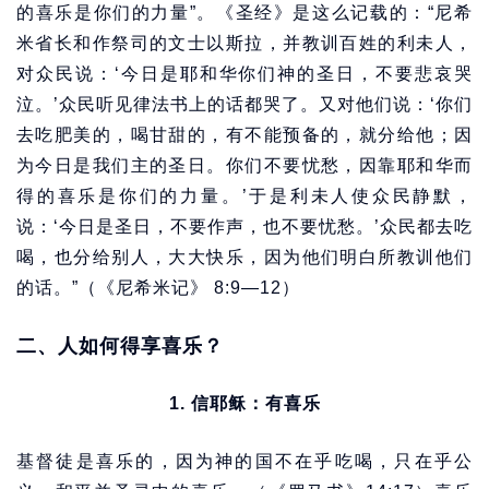
的喜乐是你们的力量”。《圣经》是这么记载的：“尼希
米省长和作祭司的文士以斯拉，并教训百姓的利未人，
对众民说：‘今日是耶和华你们神的圣日，不要悲哀哭
泣。’众民听见律法书上的话都哭了。又对他们说：‘你们
去吃肥美的，喝甘甜的，有不能预备的，就分给他；因
为今日是我们主的圣日。你们不要忧愁，因靠耶和华而
得的喜乐是你们的力量。’于是利未人使众民静默，
说：‘今日是圣日，不要作声，也不要忧愁。’众民都去吃
喝，也分给别人，大大快乐，因为他们明白所教训他们
的话。”（《尼希米记》 8:9—12）
二、人如何得享喜乐？
1. 信耶稣：有喜乐
基督徒是喜乐的，因为神的国不在乎吃喝，只在乎公