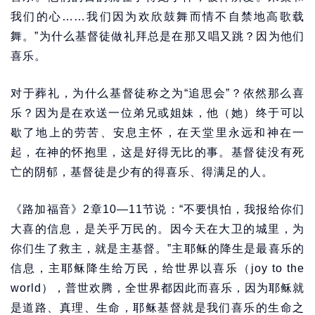
我们的心……我们因为欢欣鼓舞而情不自禁地高歌载
舞。”为什么基督徒做礼拜总是在那又唱又跳？因为他们
喜乐。
对于葬礼，为什么基督徒称之为“追思会”？依然那么喜
乐？因为是在欢送一位弟兄或姐妹，他（她）终于可以
歇了地上的劳苦、安息主怀，在天堂里永远和神在一
起，在神的怀抱里，这是好得无比的事。基督徒没有死
亡的阴郁，基督徒是少有的得喜乐、得满足的人。
《路加福音》2章10—11节说：“不要惧怕，我报给你们
大喜的信息，是关乎万民的。因今天在大卫的城里，为
你们生了救主，就是主基督。”主耶稣的降生是最喜乐的
信息，主耶稣降生给万民，给世界以喜乐（joy to the
world），普世欢腾，全世界都因此而喜乐，因为耶稣就
是道路、真理、生命，耶稣基督就是我们喜乐的生命之