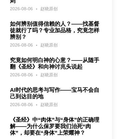
则
2026-08-06
赵晓原创
如何辨别值得信赖的人？——找基督
徒就行了吗？专业加品格，究竟怎样
辨别？
2026-08-06
赵晓原创
究竟如何明白神的心意？——从随手
翻《圣经》和向神讨兆头说起
2026-08-06
赵晓原创
AI时代的思考与写作——宝马不会自
己到达目的地
2026-08-06
赵晓原创
《圣经》中“肉体”与“身体”的正确理
解——为什么保罗要我们治死“肉
体”，却要在“身体”上荣耀神？