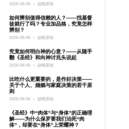
2026-08-06
赵晓原创
如何辨别值得信赖的人？——找基督
徒就行了吗？专业加品格，究竟怎样
辨别？
2026-08-06
赵晓原创
究竟如何明白神的心意？——从随手
翻《圣经》和向神讨兆头说起
2026-08-06
赵晓原创
比吃什么更重要的，是作好决策——
关于个人、婚姻与家庭决策的若干原
则
2026-08-06
赵晓原创
《圣经》中“肉体”与“身体”的正确理
解——为什么保罗要我们治死“肉
体”，却要在“身体”上荣耀神？