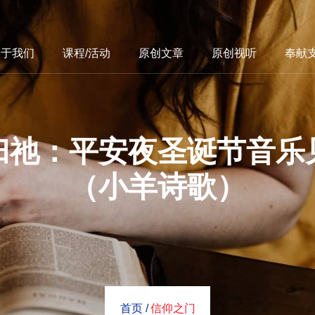
关于我们
课程/活动
原创文章
原创视听
奉献
归祂：平安夜圣诞节音乐
（小羊诗歌）
首页 /
信仰之门