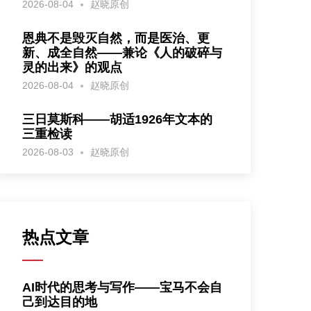
2026-08-04
赵晓原创
恩典不是毁灭自然，而是医治、更
新、成全自然——兼论《人的破碎与
灵的出来》的观点
2026-08-04
赵晓原创
三日莫斯科——胡适1926年文本的
三重检读
2026-08-03
赵晓原创
热点文章
AI时代的思考与写作——宝马不会自
己到达目的地