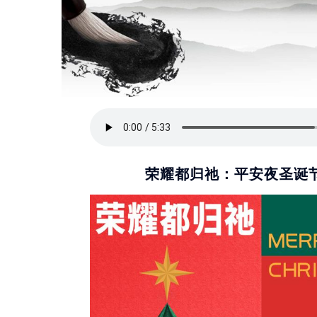
荣耀都归祂：平安夜圣诞