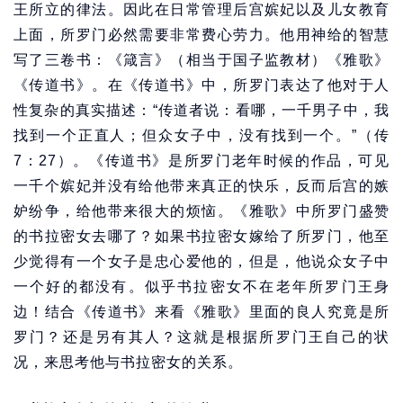
王所立的律法。因此在日常管理后宫嫔妃以及儿女教育
上面，所罗门必然需要非常费心劳力。他用神给的智慧
写了三卷书：《箴言》（相当于国子监教材）《雅歌》
《传道书》。在《传道书》中，所罗门表达了他对于人
性复杂的真实描述：“传道者说：看哪，一千男子中，我
找到一个正直人；但众女子中，没有找到一个。”（传
7：27）。《传道书》是所罗门老年时候的作品，可见
一千个嫔妃并没有给他带来真正的快乐，反而后宫的嫉
妒纷争，给他带来很大的烦恼。《雅歌》中所罗门盛赞
的书拉密女去哪了？如果书拉密女嫁给了所罗门，他至
少觉得有一个女子是忠心爱他的，但是，他说众女子中
一个好的都没有。似乎书拉密女不在老年所罗门王身
边！结合《传道书》来看《雅歌》里面的良人究竟是所
罗门？还是另有其人？这就是根据所罗门王自己的状
况，来思考他与书拉密女的关系。