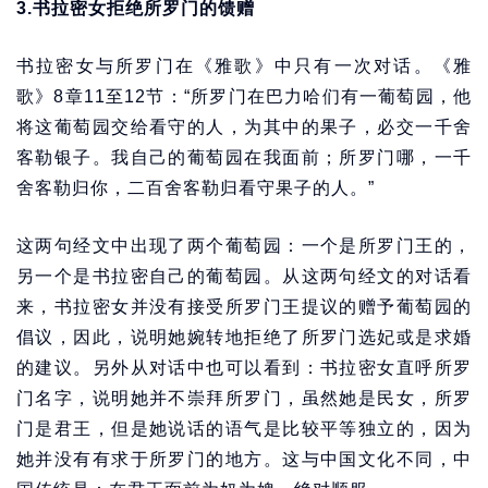
3.书拉密女拒绝所罗门的馈赠
书拉密女与所罗门在《雅歌》中只有一次对话。《雅
歌》8章11至12节：“所罗门在巴力哈们有一葡萄园，他
将这葡萄园交给看守的人，为其中的果子，必交一千舍
客勒银子。我自己的葡萄园在我面前；所罗门哪，一千
舍客勒归你，二百舍客勒归看守果子的人。”
这两句经文中出现了两个葡萄园：一个是所罗门王的，
另一个是书拉密自己的葡萄园。从这两句经文的对话看
来，书拉密女并没有接受所罗门王提议的赠予葡萄园的
倡议，因此，说明她婉转地拒绝了所罗门选妃或是求婚
的建议。另外从对话中也可以看到：书拉密女直呼所罗
门名字，说明她并不崇拜所罗门，虽然她是民女，所罗
门是君王，但是她说话的语气是比较平等独立的，因为
她并没有有求于所罗门的地方。这与中国文化不同，中