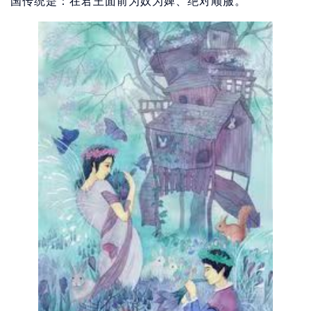
国传统是：在君王面前为奴为婢、绝对顺服。