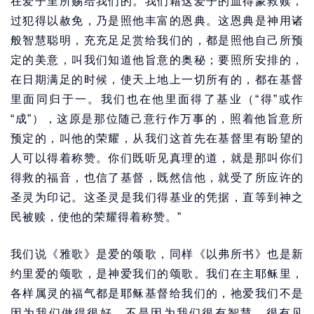
在爱子里所赐给我们的。我们藉这爱子的血得蒙救赎，
过犯得以赦免，乃是照他丰富的恩典。这恩典是神用诸
般智慧聪明，充充足足赏给我们的，都是照他自己所预
定的美意，叫我们知道他旨意的奥秘；要照所安排的，
在日期满足的时候，使天上地上一切所有的，都在基督
里面同归于一。我们也在他里面得了基业（“得”或作
“成”），这原是那位随己意行作万事的，照着他旨意所
预定的，叫他的荣耀，从我们这首先在基督里有盼望的
人可以得着称赞。你们既听见真理的道，就是那叫你们
得救的福音，也信了基督，既然信他，就受了所应许的
圣灵为印记。这圣灵是我们得基业的凭据，直等到神之
民被赎，使他的荣耀得着称赞。”
我们说《雅歌》是爱的颂歌，同样《以弗所书》也是新
约里爱的颂歌，是神爱我们的颂歌。我们在主耶稣里，
各样属灵的福气都是耶稣基督给我们的，祂爱我们不是
因为我们做得很好，不是因为我们很有智慧、很有见