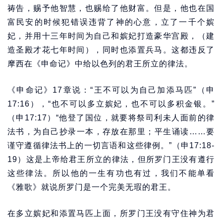
祷告，赐予他智慧，也赐给了他财富。但是，他也在国
富民安的时候犯错误违背了神的心意，立了一千个嫔
妃，并用十三年时间为自己和嫔妃打造豪华宫殿，（建
造圣殿才花七年时间），同时也添置兵马。这都违反了
摩西在《申命记》中给以色列的君王所立的律法。
《申命记》17章说：“王不可以为自己加添马匹”（申
17:16），“也不可以多立嫔妃，也不可以多积金银。”
（申17:17）“他登了国位，就要将祭司利未人面前的律
法书，为自己抄录一本，存放在那里；平生诵读……要
谨守遵循律法书上的一切言语和这些律例。”（申17:18-
19）这是上帝给君王所立的律法，但所罗门王没有遵行
这些律法。所以他的一生有功也有过，我们不能单看
《雅歌》就说所罗门是一个完美无瑕的君王。
在多立嫔妃和添置马匹上面，所罗门王没有守住神为君