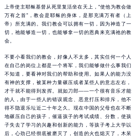
上帝使主耶稣基督从死里复活坐在天上，“使他为教会做
万有之首”，教会是耶稣的身体，是那充满万有者（上
帝）所充满的。我们教会可以拥有一切，因为神造了一
切，祂能够造一切，也能够拿一切的恩典来充满祂的教
会。
不要小看我们的教会，好像人不太多，其实任何一个人
在自己的岗位上都是一个将军，我们能够做什么事我们
不知道，要看神对我们的帮助和使用。如果人的能力没
有神的支撑，被某种力量碾压或者某些人的意志左右，
才干就不能得到发挥。就如刀郎——一个很有音乐才能
的人，由于一些人的错误观念、恶意打压和排斥，他不
得不隐退乐坛近二十年之久。现在中国的父母也在不断
地碾压自己的孩子，催逼孩子的考试成绩、分数，使孩
子失去了学习的兴趣和创新的能力，等孩子考上大学以
后，心劲已经彻底被磨灭了，创造的火也熄灭了，木呆