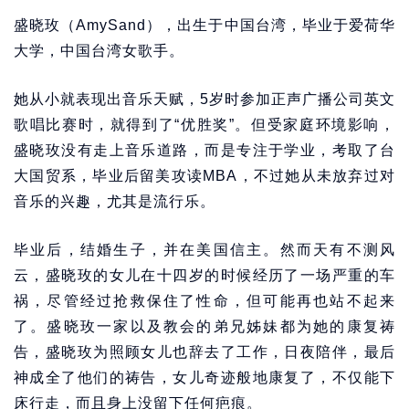
盛晓玫（AmySand），出生于中国台湾，毕业于爱荷华
大学，中国台湾女歌手。
她从小就表现出音乐天赋，5岁时参加正声广播公司英文
歌唱比赛时，就得到了“优胜奖”。但受家庭环境影响，
盛晓玫没有走上音乐道路，而是专注于学业，考取了台
大国贸系，毕业后留美攻读MBA，不过她从未放弃过对
音乐的兴趣，尤其是流行乐。
毕业后，结婚生子，并在美国信主。然而天有不测风
云，盛晓玫的女儿在十四岁的时候经历了一场严重的车
祸，尽管经过抢救保住了性命，但可能再也站不起来
了。盛晓玫一家以及教会的弟兄姊妹都为她的康复祷
告，盛晓玫为照顾女儿也辞去了工作，日夜陪伴，最后
神成全了他们的祷告，女儿奇迹般地康复了，不仅能下
床行走，而且身上没留下任何疤痕。