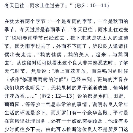
冬天已往，雨水止住过去了。”（歌2：10—11）
在犹太有两个季节：一个是春雨的季节，一个是秋雨的
季节。冬天过后是春雨季节，“冬天已往，雨水止住过去
了”说明春雨季节已经过去，接下来就是犹太人的逾越
节。因为雨季过去了，外面不下雨了，所以良人邀请佳
偶出去走走，“我的佳偶，我的美人，起来，与我同
去”。从这段对话可以看出这个良人非常熟悉农时，了解
天气时节。然后说：“地上百花开放、百鸟鸣叫的时候
（或作“修理葡萄树的时候”）已经来到，斑鸠的声音在
我们境内也听见了，无花果树的果子渐渐成熟，葡萄树
开花放香……”（歌2：12—13）说的都是乡间、田野、
葡萄园，等等乡土气息非常浓的事情，说明名良人常年
生活的环境是乡下。而所罗门有一个豪华宫殿，平时是
在宫殿里处理国务，还有一千嫔妃需要顾及，他没有多
少时间往乡下去。由此可以推断这位良人不是所罗门这