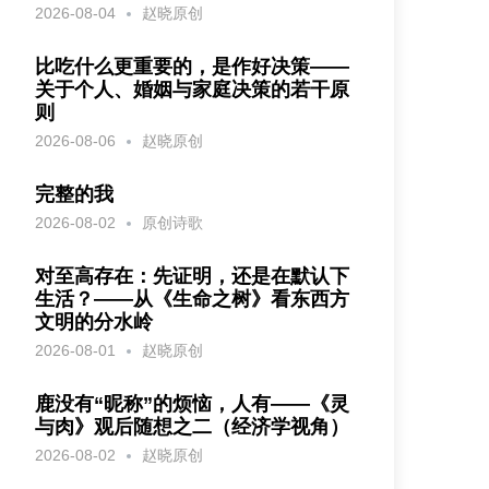
2026-08-04
赵晓原创
比吃什么更重要的，是作好决策——
关于个人、婚姻与家庭决策的若干原
则
2026-08-06
赵晓原创
完整的我
2026-08-02
原创诗歌
对至高存在：先证明，还是在默认下
生活？——从《生命之树》看东西方
文明的分水岭
2026-08-01
赵晓原创
鹿没有“昵称”的烦恼，人有——《灵
与肉》观后随想之二（经济学视角）
2026-08-02
赵晓原创