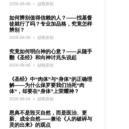
2026-08-06
赵晓原创
如何辨别值得信赖的人？——找基督
徒就行了吗？专业加品格，究竟怎样
辨别？
2026-08-06
赵晓原创
究竟如何明白神的心意？——从随手
翻《圣经》和向神讨兆头说起
2026-08-06
赵晓原创
《圣经》中“肉体”与“身体”的正确理
解——为什么保罗要我们治死“肉
体”，却要在“身体”上荣耀神？
2026-08-04
赵晓原创
恩典不是毁灭自然，而是医治、更
新、成全自然——兼论《人的破碎与
灵的出来》的观点