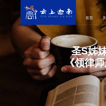
首页
圣S姊
《领律师