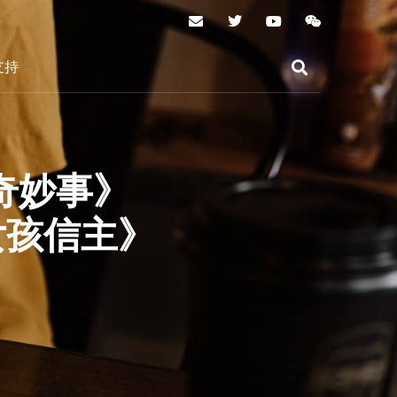
支持
奇妙事》
女孩信主》