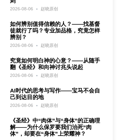
则
2026-08-06
赵晓原创
如何辨别值得信赖的人？——找基督
徒就行了吗？专业加品格，究竟怎样
辨别？
2026-08-06
赵晓原创
究竟如何明白神的心意？——从随手
翻《圣经》和向神讨兆头说起
2026-08-06
赵晓原创
AI时代的思考与写作——宝马不会自
己到达目的地
2026-08-06
赵晓原创
《圣经》中“肉体”与“身体”的正确理
解——为什么保罗要我们治死“肉
体”，却要在“身体”上荣耀神？