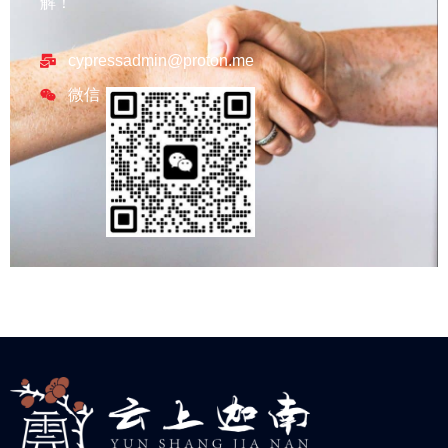
解！
cypressadmin@proton.me
微信